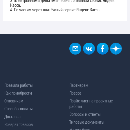
3. Электронными деньгами через платёжный сервис Яндекс
Касса.
4. По частям через платёжный сервис Яндекс Касса.
Правила работы
Партнерам
Как приобрести
Прессе
Оптовикам
Прайс лист на проектные
работы
Способы оплаты
Вопросы и ответы
Доставка
Типовые документы
Возврат товаров
Медиа блок