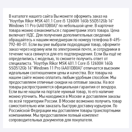
В каталоге нашего сайта Вы можете оформить заказ на
"Ноутбук Rikor MSK 401.1 Core i5 12600H 16Gb SSD512Gb 16"
Windows 11 Pro (4A01DB0A)" по небольшой цене. В карточке
товара можно ознакомиться с параметрами этого товара. Цена
включает НДС. Для получения дополнительных сведений
обращайтесь к нашим менеджерам по номеру телефона 8-495-
792-80-01. Если вы уже выбрали подходящий товар, оформите
заказ через корзину или по электронной почте, и сотрудники в
течение часа свяжутся для его подтверждения. Если Вы ещё не
определились с моделью, то сможете получить ответ от
специалиста. "Ноутбук Rikor MSK 401.1 Core i5 12600H 16Gb
SSD512Gb 16" Windows 11 Pro (4A01DB0A)" отличается высоким
идеальным соотношением цены и качества. Все товары на
нашем сайте можно оплатить любым удобным способом. Мы
предоставляем отличные скидки на оптовые заказы. На все
товары распространяется официальная гарантия от вендора.
Если вы не нашли на портале нужный товар, то его наличие
можно уточнить. Мы находимся в Москве и доставляем заказы
по всей территории России. В Москве возможно получить товар
самостоятельно или заказать быструю доставку курьером. По
Российской Федерации мы доставляем товары транспортными
компаниями. Мы предоставляем полный комплект
сопроводительных документов для покупателя.