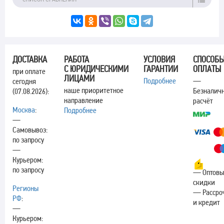
ДОСТАВКА
РАБОТА
УСЛОВИЯ
СПОСОБ
С ЮРИДИЧЕСКИМИ
ГАРАНТИИ
ОПЛАТЫ
при оплате
ЛИЦАМИ
Подробнее
—
сегодня
наше приоритетное
Безналич
(07.08.2026):
направление
расчёт
Москва
:
Подробнее
—
Самовывоз:
по запросу
—
Курьером:
по запросу
— Оптовы
скидки
Регионы
— Рассро
РФ
:
и кредит
—
Курьером: