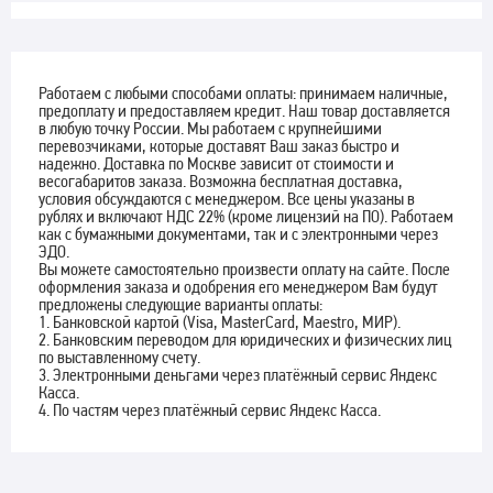
Работаем с любыми способами оплаты: принимаем наличные,
предоплату и предоставляем кредит. Наш товар доставляется
в любую точку России. Мы работаем с крупнейшими
перевозчиками, которые доставят Ваш заказ быстро и
надежно. Доставка по Москве зависит от стоимости и
весогабаритов заказа. Возможна бесплатная доставка,
условия обсуждаются с менеджером. Все цены указаны в
рублях и включают НДС 22% (кроме лицензий на ПО). Работаем
как с бумажными документами, так и с электронными через
ЭДО.
Вы можете самостоятельно произвести оплату на сайте. После
оформления заказа и одобрения его менеджером Вам будут
предложены следующие варианты оплаты:
1. Банковской картой (Visa, MasterCard, Maestro, МИР).
2. Банковским переводом для юридических и физических лиц
по выставленному счету.
3. Электронными деньгами через платёжный сервис Яндекс
Касса.
4. По частям через платёжный сервис Яндекс Касса.