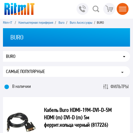
Ritm-IT
/
Компьютерная периферия
/
Buro
/
Buro Аксессуары
/ BURO
BURO
BURO
В наличии
ФИЛЬТРЫ
Кабель Buro HDMI-19M-DVI-D-5M
HDMI (m) DVI-D (m) 5м
феррит.кольца черный (817226)