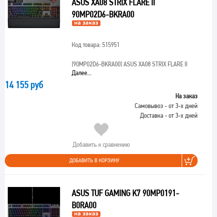
ASUS XA08 STRIX FLARE II
90MP02D6-BKRA00
Код товара: 515951
[90MP02D6-BKRA00]
ASUS XA08 STRIX FLARE II
Далее...
14 155 руб
На заказ
Самовывоз - от 3-х дней
Доставка - от 3-х дней
Добавить к сравнению
ДОБАВИТЬ В КОРЗИНУ
ASUS TUF GAMING K7 90MP0191-
B0RA00