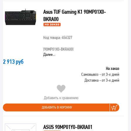
Asus TUF Gaming K1 90MP01X0-
BKRA00
Код товара: 456327
[90MP01X0-BKRA00]
Далее...
2 913 руб
На заказ
Самовывоз - от 3-х дней
Доставка - от 3-х дней
Добавить к сравнению
ДОБАВИТЬ В КОРЗИНУ
ASUS 90MP01Y0-BKRA01