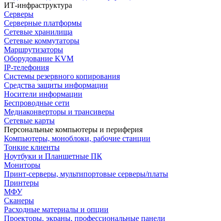
ИТ-инфраструктура
Серверы
Серверные платформы
Сетевые хранилища
Сетевые коммутаторы
Маршрутизаторы
Оборудование KVM
IP-телефония
Системы резервного копирования
Средства защиты информации
Носители информации
Беспроводные сети
Медиаконверторы и трансиверы
Сетевые карты
Персональные компьютеры и периферия
Компьютеры, моноблоки, рабочие станции
Тонкие клиенты
Ноутбуки и Планшетные ПК
Мониторы
Принт-серверы, мультипортовые серверы/платы
Принтеры
МФУ
Сканеры
Расходные материалы и опции
Проекторы, экраны, профессиональные панели