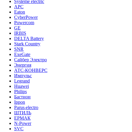
Systeme electric
APC
Eaton
CyberPower
Powercom
GE
IRBIS
DELTA Battery
Stark Country
SNR
ExeGate
Сайбер Электро
Энергия
АТС-КОНВЕРС
Импульс
Legrand
Huawei
Philips
Бастион
Ippon
Parus-electro
ШТИЛЬ
ЕРМАК
N-Power
SVC