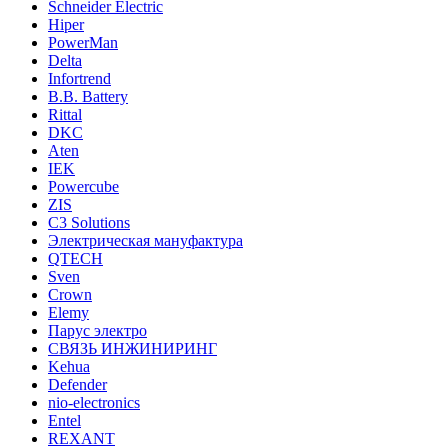
Schneider Electric
Hiper
PowerMan
Delta
Infortrend
B.B. Battery
Rittal
DKC
Aten
IEK
Powercube
ZIS
C3 Solutions
Электрическая мануфактура
QTECH
Sven
Crown
Elemy
Парус электро
СВЯЗЬ ИНЖИНИРИНГ
Kehua
Defender
nio-electronics
Entel
REXANT