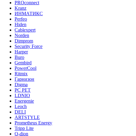
PROconnect
Kranz
ИНМАТИКС
Perfeo
Hiden
Cablexpert
Norden
Dimprom
Security Force
Harper
Buro
Gembird
PowerCool
Ritmix
Гарнизон
Digma
PC PET
LDNIO
Energenie
Leoch
DELI
ARTSTYLE
Prometheus Energy
Tripp Lite
Q-dion