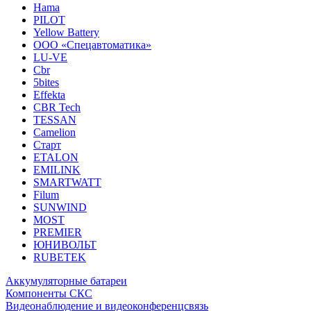
Hama
PILOT
Yellow Battery
ООО «Спецавтоматика»
LU-VE
Cbr
5bites
Effekta
CBR Tech
TESSAN
Camelion
Старт
ETALON
EMILINK
SMARTWATT
Filum
SUNWIND
MOST
PREMIER
ЮНИВОЛЬТ
RUBETEK
Аккумуляторные батареи
Компоненты СКС
Видеонаблюдение и видеоконференцсвязь