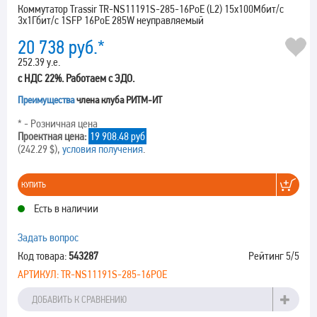
Коммутатор Trassir TR-NS11191S-285-16PoE (L2) 15x100Мбит/с
3x1Гбит/с 1SFP 16PoE 285W неуправляемый
20 738
руб.*
252.39 у.е.
с НДС 22%. Работаем с ЭДО.
Преимущества
члена клуба РИТМ-ИТ
* - Розничная цена
Проектная цена:
19 908.48 руб
(242.29 $),
условия получения
.
КУПИТЬ
Есть в наличии
Задать вопрос
Код товара:
543287
Рейтинг
5
/5
АРТИКУЛ:
TR-NS11191S-285-16POE
ДОБАВИТЬ К СРАВНЕНИЮ