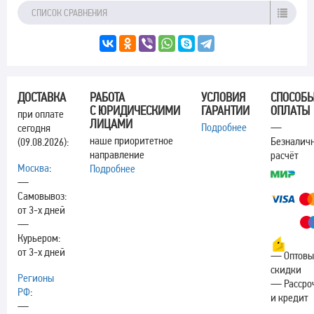
СПИСОК СРАВНЕНИЯ
ДОСТАВКА
РАБОТА
УСЛОВИЯ
СПОСОБ
С ЮРИДИЧЕСКИМИ
ГАРАНТИИ
ОПЛАТЫ
при оплате
ЛИЦАМИ
Подробнее
—
сегодня
наше приоритетное
Безналич
(09.08.2026):
направление
расчёт
Москва
:
Подробнее
—
Самовывоз:
от 3-х дней
—
Курьером:
от 3-х дней
— Оптовы
скидки
Регионы
— Рассро
РФ
:
и кредит
—