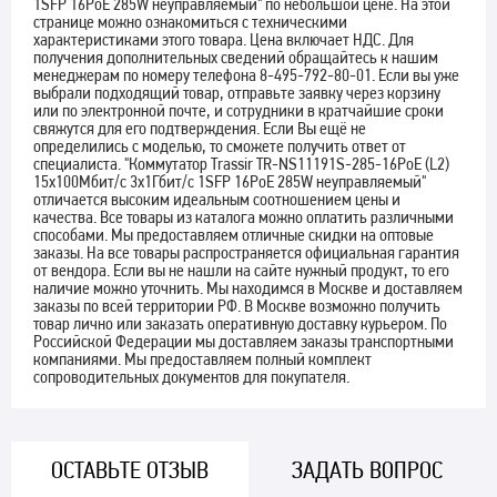
1SFP 16PoE 285W неуправляемый" по небольшой цене. На этой
странице можно ознакомиться с техническими
характеристиками этого товара. Цена включает НДС. Для
получения дополнительных сведений обращайтесь к нашим
менеджерам по номеру телефона 8-495-792-80-01. Если вы уже
выбрали подходящий товар, отправьте заявку через корзину
или по электронной почте, и сотрудники в кратчайшие сроки
свяжутся для его подтверждения. Если Вы ещё не
определились с моделью, то сможете получить ответ от
специалиста. "Коммутатор Trassir TR-NS11191S-285-16PoE (L2)
15x100Мбит/с 3x1Гбит/с 1SFP 16PoE 285W неуправляемый"
отличается высоким идеальным соотношением цены и
качества. Все товары из каталога можно оплатить различными
способами. Мы предоставляем отличные скидки на оптовые
заказы. На все товары распространяется официальная гарантия
от вендора. Если вы не нашли на сайте нужный продукт, то его
наличие можно уточнить. Мы находимся в Москве и доставляем
заказы по всей территории РФ. В Москве возможно получить
товар лично или заказать оперативную доставку курьером. По
Российской Федерации мы доставляем заказы транспортными
компаниями. Мы предоставляем полный комплект
сопроводительных документов для покупателя.
ОСТАВЬТЕ ОТЗЫВ
ЗАДАТЬ ВОПРОС