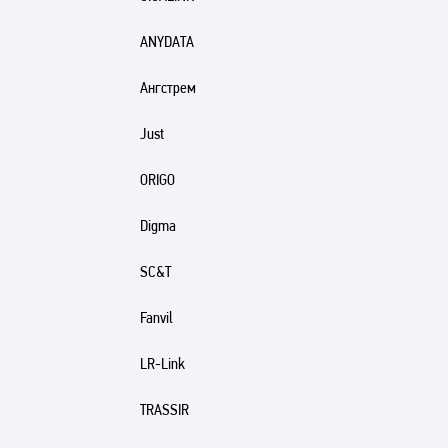
ANYDATA
Ангстрем
Just
ORIGO
Digma
SC&T
Fanvil
LR-Link
TRASSIR