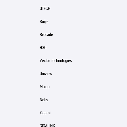
QTECH
Ruijie
Brocade
H3C
Vector Technologies
Uniview
Maipu
Netis
Xiaomi
GIGALINK