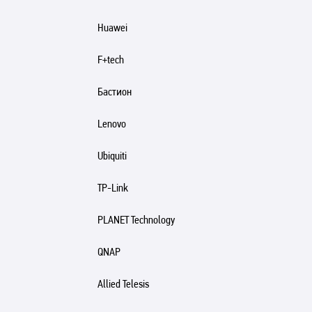
Huawei
F+tech
Бастион
Lenovo
Ubiquiti
TP-Link
PLANET Technology
QNAP
Allied Telesis