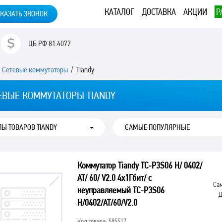
КАТАЛОГ
ДОСТАВКА
АКЦИИ
Р
КАЗАТЬ ЗВОНОК
ЦБ РФ
81.4077
/
Сетевые коммутаторы
/ Tiandy
ЕВЫЕ КОММУТАТОРЫ TIANDY
ПЫ ТОВАРОВ TIANDY
Коммутатор Tiandy TC-P3S06 H/ 0402/
AT/ 60/ V2.0 4x1Гбит/ с
Сам
неуправляемый TC-P3S06
Д
H/0402/AT/60/V2.0
Код товара: 585517