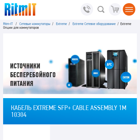
Ritm-IT
/
Сетевые коммутаторы
/
Extreme
/
Extreme Сетевое оборудование
/ Extreme
Опции для коммутаторов
КАБЕЛЬ EXTREME SFP+ CABLE ASSEMBLY 1M
10304