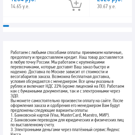
14.65 у.е.
30.67 у.е.
Работаем с любыми способами оплаты: принимаем наличные,
предоплату и предоставляем кредит. Наш товар доставляется
в любую точку России. Мы работаем с крупнейшими
перевозчиками, которые доставят Ваш заказ быстро и
надежно. Доставка по Москве зависит от стоимости и
весогабаритов заказа. Возможна бесплатная доставка,
условия обсуждаются с менеджером. Все цены указаны в
рублях и включают НДС 22% (кроме лицензий на ПО). Работаем
как с бумажными документами, так и с электронными через
ЭДО.
Вы можете самостоятельно произвести оплату на сайте. После
оформления заказа и одобрения его менеджером Вам будут
предложены следующие варианты оплаты:
1. Банковской картой (Visa, MasterCard, Maestro, МИР).
2. Банковским переводом для юридических и физических лиц
по выставленному счету.
3. Электронными деньгами через платёжный сервис Яндекс
Касса.