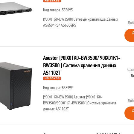
Код товара: 553095
[90IX01G0-BW3S00]
Сетевые хранилища данных
Доб
AS6504RS/ AS6504RS
Д
Asustor [90IX01K0-BW3S00/ 90IX01K1-
BW3S00 ] Система хранения данных
Сам
AS1102T
Д
Код товара: 538999
[90IX01K0-BW3S00]
Asustor [90IX01K0-
Доб
BW3S00/90IX01K1-BW3S00 ] Система хранения
данных AS1102T
Д