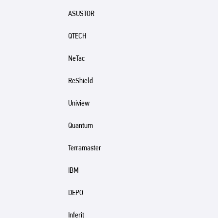
ASUSTOR
QTECH
NeTac
ReShield
Uniview
Quantum
Terramaster
IBM
DEPO
Inferit