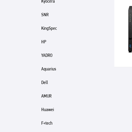
Kyocera
SNR
KingSpec
HP
YADRO
Aquarius
Dell
AMUR
Huawei
F+tech