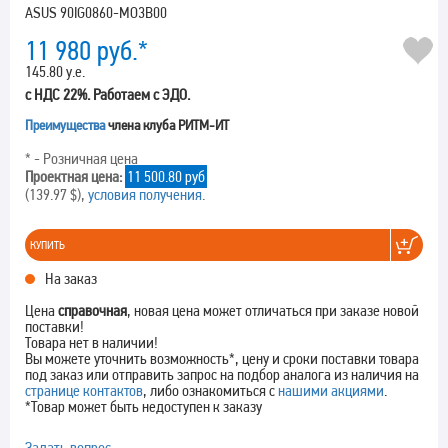
ASUS 90IG0860-MO3B00
11 980
руб.*
145.80 у.е.
с НДС 22%. Работаем с ЭДО.
Преимущества
члена клуба РИТМ-ИТ
* - Розничная цена
Проектная цена:
11 500.80 руб
(139.97 $),
условия получения
.
КУПИТЬ
На заказ
Цена
справочная
, новая цена может отличаться при заказе новой
поставки!
Товара нет в наличии!
Вы можете уточнить возможность*, цену и сроки поставки товара
под заказ или отправить запрос на подбор аналога из наличия на
странице контактов
, либо ознакомиться с
нашими акциями
.
*Товар может быть недоступен к заказу
Задать вопрос