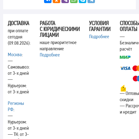
ДОСТАВКА
РАБОТА
УСЛОВИЯ
СПОСОБ
С ЮРИДИЧЕСКИМИ
ГАРАНТИИ
ОПЛАТЫ
при оплате
ЛИЦАМИ
Подробнее
—
сегодня
наше приоритетное
Безналич
(09.08.2026):
направление
расчёт
Москва
:
Подробнее
—
Самовывоз:
от 3-х дней
—
Курьером:
от 3-х дней
— Оптовы
скидки
Регионы
— Рассро
РФ
:
и кредит
—
Курьером:
от 3-х дней
— ТК: от 3-