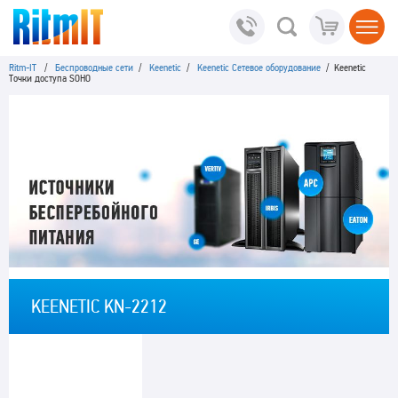
Ritm-IT
/
Беспроводные сети
/
Keenetic
/
Keenetic Сетевое оборудование
/ Keenetic
Точки доступа SOHO
KEENETIC KN-2212