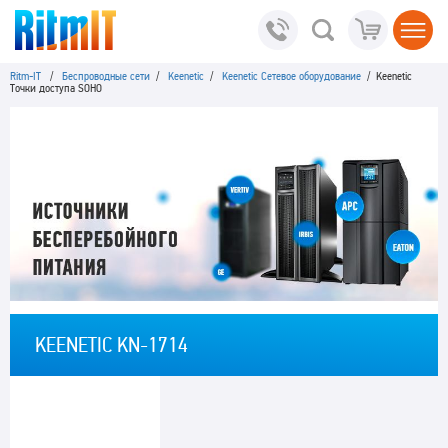
Ritm-IT
/
Беспроводные сети
/
Keenetic
/
Keenetic Сетевое оборудование
/ Keenetic
Точки доступа SOHO
KEENETIC KN-1714