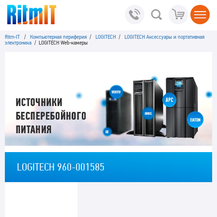
Ritm-IT
/
Компьютерная периферия
/
LOGITECH
/
LOGITECH Аксессуары и портативная
электроника
/ LOGITECH Web-камеры
LOGITECH 960-001585