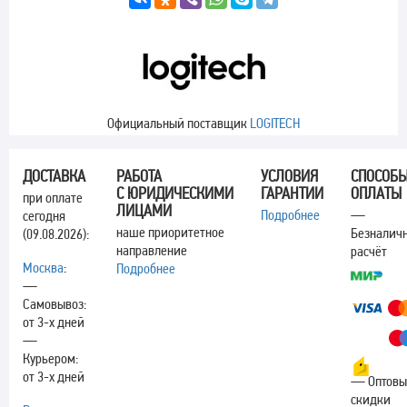
Официальный поставщик
LOGITECH
ДОСТАВКА
РАБОТА
УСЛОВИЯ
СПОСОБ
С ЮРИДИЧЕСКИМИ
ГАРАНТИИ
ОПЛАТЫ
при оплате
ЛИЦАМИ
Подробнее
—
сегодня
наше приоритетное
Безналич
(09.08.2026):
направление
расчёт
Москва
:
Подробнее
—
Самовывоз:
от 3-х дней
—
Курьером:
от 3-х дней
— Оптовы
скидки