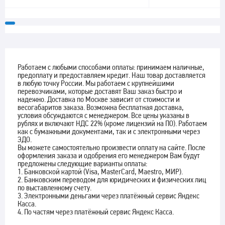
Работаем с любыми способами оплаты: принимаем наличные,
предоплату и предоставляем кредит. Наш товар доставляется
в любую точку России. Мы работаем с крупнейшими
перевозчиками, которые доставят Ваш заказ быстро и
надежно. Доставка по Москве зависит от стоимости и
весогабаритов заказа. Возможна бесплатная доставка,
условия обсуждаются с менеджером. Все цены указаны в
рублях и включают НДС 22% (кроме лицензий на ПО). Работаем
как с бумажными документами, так и с электронными через
ЭДО.
Вы можете самостоятельно произвести оплату на сайте. После
оформления заказа и одобрения его менеджером Вам будут
предложены следующие варианты оплаты:
1. Банковской картой (Visa, MasterCard, Maestro, МИР).
2. Банковским переводом для юридических и физических лиц
по выставленному счету.
3. Электронными деньгами через платёжный сервис Яндекс
Касса.
4. По частям через платёжный сервис Яндекс Касса.