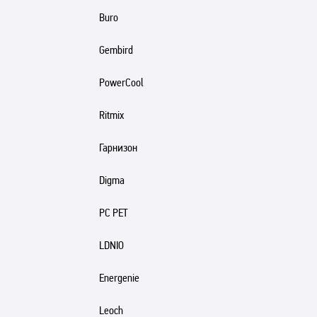
Buro
Gembird
PowerCool
Ritmix
Гарнизон
Digma
PC PET
LDNIO
Energenie
Leoch