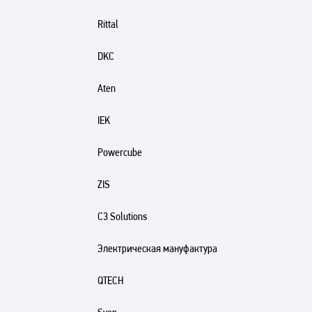
Rittal
DKC
Aten
IEK
Powercube
ZIS
C3 Solutions
Электрическая мануфактура
QTECH