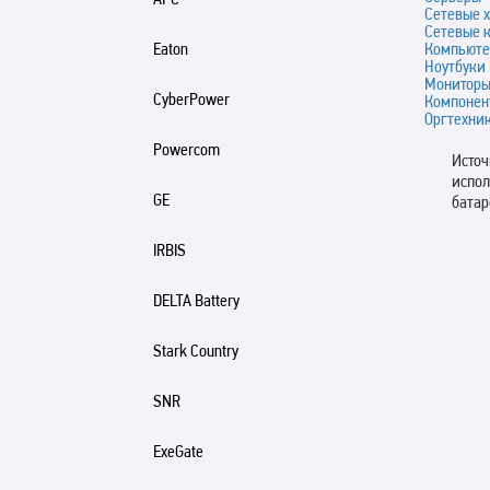
Сетевые 
Сетевые 
Компьюте
Eaton
Ноутбуки
Монитор
CyberPower
Компонен
Оргтехни
Powercom
Источ
испол
GE
батар
IRBIS
DELTA Battery
Stark Country
SNR
ExeGate