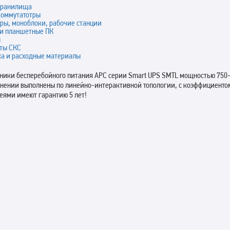
хранилища
коммутатотры
ры, моноблоки, рабочие станции
 и планшетные ПК
ы
ты СКС
ка и расходные материалы
ники бесперебойного питания APC серии Smart UPS SMTL мощностью 750-
нении выполнены по линейно-интерактивной топологии, c коэффициенто
еями имеют гарантию 5 лет!