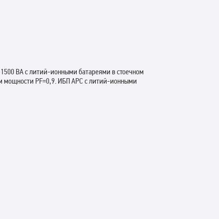
1500 ВА с литий-ионными батареями в стоечном
м мощности PF=0,9. ИБП APC с литий-ионными