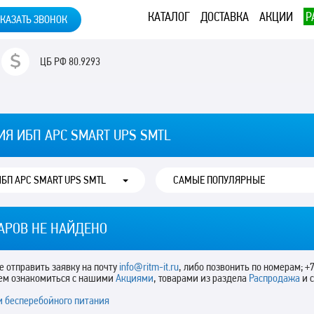
КАТАЛОГ
ДОСТАВКА
АКЦИИ
Р
КАЗАТЬ ЗВОНОК
ЦБ РФ
80.9293
ИЯ ИБП APC SMART UPS SMTL
ЕРИЯ ИБП APC SMART UPS SMTL
АРОВ НЕ НАЙДЕНО
 отправить заявку на почту
info@ritm-it.ru
, либо позвонить по номерам; +7
ем ознакомиться с нашими
Акциями
, товарами из раздела
Распродажа
и 
и бесперебойного питания