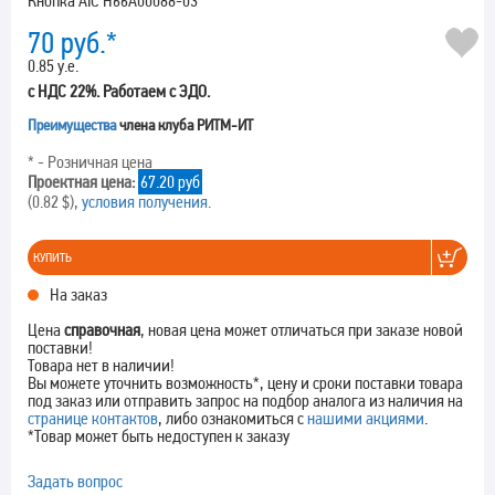
Кнопка AIC H66A00088-03
70
руб.*
0.85 у.е.
с НДС 22%. Работаем с ЭДО.
Преимущества
члена клуба РИТМ-ИТ
* - Розничная цена
Проектная цена:
67.20 руб
(0.82 $),
условия получения
.
КУПИТЬ
На заказ
Цена
справочная
, новая цена может отличаться при заказе новой
поставки!
Товара нет в наличии!
Вы можете уточнить возможность*, цену и сроки поставки товара
под заказ или отправить запрос на подбор аналога из наличия на
странице контактов
, либо ознакомиться с
нашими акциями
.
*Товар может быть недоступен к заказу
Задать вопрос