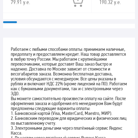
79.91 у.е.
190.32 у.е.
Работаем с любыми способами оплаты: принимаем наличные,
предоплату и предоставляем кредит. Наш товар доставляется
в любую точку России. Мы работаем с крупнейшими
перевозчиками, которые доставят Ваш заказ быстро и
надежно. Доставка по Москве зависит от стоимости и
весогабаритов заказа. Возможна бесплатная доставка,
условия обсуждаются с менеджером. Все цены указаны в
рублях и включают НДС 22% (кроме лицензий на ПО). Работаем
как с бумажными документами, так и с электронными через
ЭДО.
Вы можете самостоятельно произвести оплату на сайте. После
оформления заказа и одобрения его менеджером Вам будут
предложены следующие варианты оплаты:
1. Банковской картой (Visa, MasterCard, Maestro, МИР).
2. Банковским переводом для юридических и физических лиц
по выставленному счету.
3. Электронными деньгами через платёжный сервис Яндекс
Касса.
4. По частям через платёжный сервис Яндекс Касса.