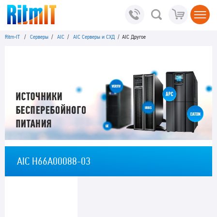
Ritm-IT
/
Серверы
/
AIC
/
AIC Серверы и СХД
/ AIC Другое
AIC H66A00088-03