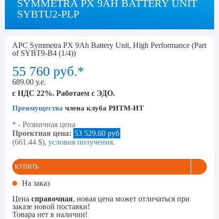
SYMMETRA PX 9AH BATTERY UNIT
SYBTU2-PLP
APC Symmetra PX 9Ah Battery Unit, High Performance (Part
of SYBT9-B4 (1/4))
55 760
руб.*
689.00 у.е.
с НДС 22%. Работаем с ЭДО.
Преимущества
члена клуба РИТМ-ИТ
* - Розничная цена
Проектная цена:
53 529.60 руб
(661.44 $),
условия получения
.
КУПИТЬ
На заказ
Цена
справочная
, новая цена может отличаться при
заказе новой поставки!
Товара нет в наличии!