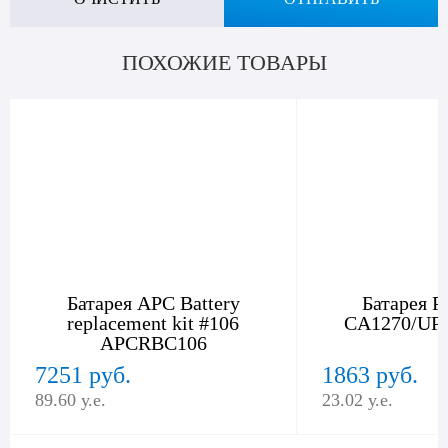
ПОХОЖИЕ ТОВАРЫ
Батарея APC Battery
Батарея 
replacement kit #106
CA1270/UP
APCRBC106
7251 руб.
1863 руб.
89.60 у.е.
23.02 у.е.