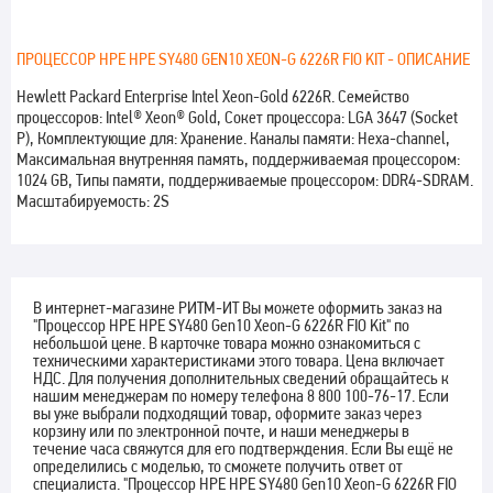
ПРОЦЕССОР HPE HPE SY480 GEN10 XEON-G 6226R FIO KIT - ОПИСАНИЕ
Hewlett Packard Enterprise Intel Xeon-Gold 6226R. Семейство
процессоров: Intel® Xeon® Gold, Сокет процессора: LGA 3647 (Socket
P), Комплектующие для: Хранение. Каналы памяти: Hexa-channel,
Максимальная внутренняя память, поддерживаемая процессором:
1024 GB, Типы памяти, поддерживаемые процессором: DDR4-SDRAM.
Масштабируемость: 2S
В интернет-магазине РИТМ-ИТ Вы можете оформить заказ на
"Процессор HPE HPE SY480 Gen10 Xeon-G 6226R FIO Kit" по
небольшой цене. В карточке товара можно ознакомиться с
техническими характеристиками этого товара. Цена включает
НДС. Для получения дополнительных сведений обращайтесь к
нашим менеджерам по номеру телефона 8 800 100-76-17. Если
вы уже выбрали подходящий товар, оформите заказ через
корзину или по электронной почте, и наши менеджеры в
течение часа свяжутся для его подтверждения. Если Вы ещё не
определились с моделью, то сможете получить ответ от
специалиста. "Процессор HPE HPE SY480 Gen10 Xeon-G 6226R FIO