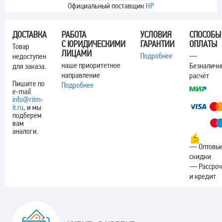
Официальный поставщик
HP
ДОСТАВКА
РАБОТА
УСЛОВИЯ
СПОСОБЫ
С ЮРИДИЧЕСКИМИ
ГАРАНТИИ
ОПЛАТЫ
Товар
ЛИЦАМИ
Подробнее
—
недоступен
наше приоритетное
Безналич
для заказа.
направление
расчёт
Пишите по
Подробнее
e-mail
info@ritm-
it.ru
, и мы
подберем
вам
аналоги.
— Оптовы
скидки
— Рассроч
и кредит