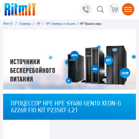
Ritm-IT
/
Серверы
/
HP
/
HP Серверы и опции
/ HP Процессоры
ПРОЦЕССОР HPE HPE SY480 GEN10 XEON-G
6226R FIO KIT P23587-L21