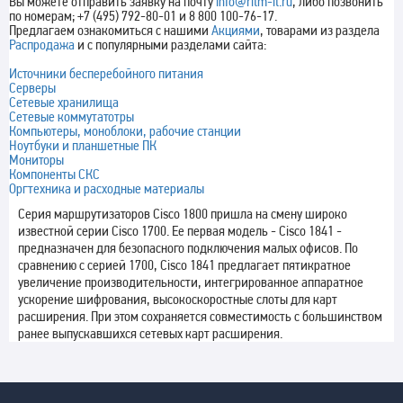
Вы можете отправить заявку на почту
info@ritm-it.ru
, либо позвонить
по номерам; +7 (495) 792-80-01 и 8 800 100-76-17.
Предлагаем ознакомиться с нашими
Акциями
, товарами из раздела
Распродажа
и с популярными разделами сайта:
Источники бесперебойного питания
Серверы
Сетевые хранилища
Сетевые коммутатотры
Компьютеры, моноблоки, рабочие станции
Ноутбуки и планшетные ПК
Мониторы
Компоненты СКС
Оргтехника и расходные материалы
Серия маршрутизаторов Cisco 1800 пришла на смену широко
известной серии Cisco 1700. Ее первая модель - Cisco 1841 -
предназначен для безопасного подключения малых офисов. По
сравнению с серией 1700, Cisco 1841 предлагает пятикратное
увеличение производительности, интегрированное аппаратное
ускорение шифрования, высокоскоростные слоты для карт
расширения. При этом сохраняется совместимость с большинством
ранее выпускавшихся сетевых карт расширения.