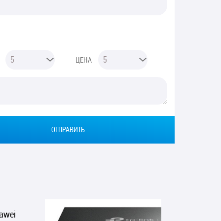
ЦЕНА
Ы
awei