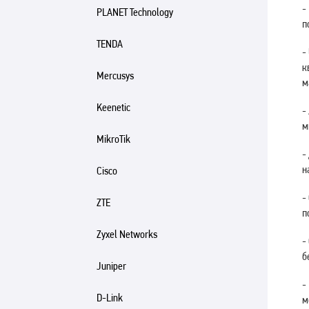
-
PLANET Technology
п
TENDA
-
к
Mercusys
м
Keenetic
-
м
MikroTik
-
н
Cisco
-
ZTE
п
Zyxel Networks
-
б
Juniper
-
D-Link
м