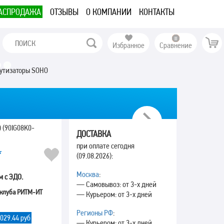
АСПРОДАЖА
ОТЗЫВЫ
О КОМПАНИИ
КОНТАКТЫ
Избранное
Сравнение
утизаторы SOHO
Next
 (90IG08K0-
ДОСТАВКА
при оплате сегодня
*
(09.08.2026):
Москва
:
м с ЭДО.
— Самовывоз: от 3-х дней
 клуба РИТМ-ИТ
— Курьером: от 3-х дней
Регионы РФ
:
 029.44 руб
— Курьером: от 3-х дней