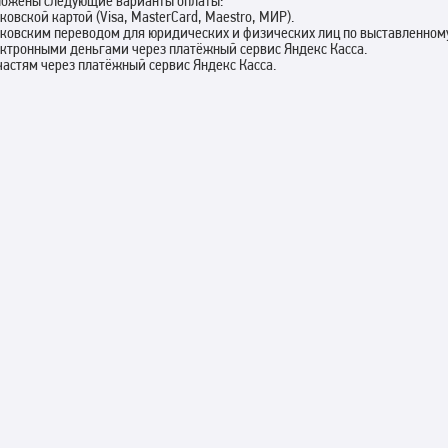
ложены следующие варианты оплаты:
нковской картой (Visa, MasterCard, Maestro, МИР).
нковским переводом для юридических и физических лиц по выставленному
ектронными деньгами через платёжный сервис Яндекс Касса.
 частям через платёжный сервис Яндекс Касса.