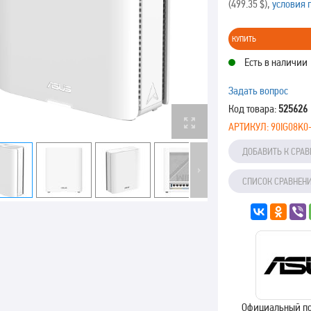
(499.35 $),
условия 
КУПИТЬ
Есть в наличии
Задать вопрос
Код товара:
525626
АРТИКУЛ:
90IG08K
ДОБАВИТЬ К СРА
СПИСОК СРАВНЕН
Официальный п