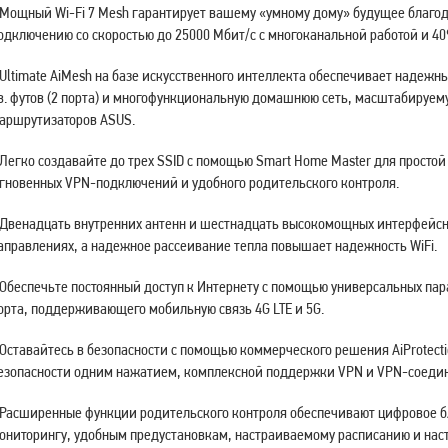
 Мощный Wi-Fi 7 Mesh гарантирует вашему «умному дому» будущее благо
одключению со скоростью до 25000 Мбит/с с многоканальной работой и 4
 Ultimate AiMesh на базе искусственного интеллекта обеспечивает надеж
в. футов (2 порта) и многофункциональную домашнюю сеть, масштабиру
аршрутизаторов ASUS.
 Легко создавайте до трех SSID с помощью Smart Home Master для простой
гновенных VPN-подключений и удобного родительского контроля.
 Двенадцать внутренних антенн и шестнадцать высокомощных интерфейсны
аправлениях, а надежное рассеивание тепла повышает надежность WiFi.
 Обеспечьте постоянный доступ к Интернету с помощью универсальных па
орта, поддерживающего мобильную связь 4G LTE и 5G.
 Оставайтесь в безопасности с помощью коммерческого решения AiProtectio
езопасности одним нажатием, комплексной поддержки VPN и VPN-соеди
 Расширенные функции родительского контроля обеспечивают цифровое б
ониторингу, удобным предустановкам, настраиваемому расписанию и на