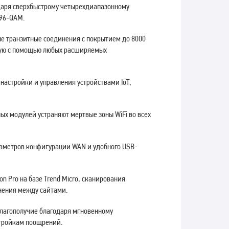
даря сверхбыстрому четырехдиапазонному
096-QAM.
ные транзитные соединения с покрытием до 8000
емую с помощью любых расширяемых
 настройки и управления устройствами IoT,
х модулей устраняют мертвые зоны WiFi во всех
раметров конфигурации WAN и удобного USB-
n Pro на базе Trend Micro, сканирования
нения между сайтами.
лагополучие благодаря мгновенному
стройкам поощрений.