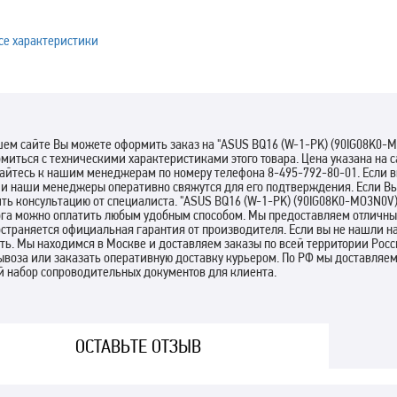
се характеристики
ем сайте Вы можете оформить заказ на "ASUS BQ16 (W-1-PK) (90IG08K0-M
миться с техническими характеристиками этого товара. Цена указана на 
айтесь к нашим менеджерам по номеру телефона 8-495-792-80-01. Если в
 и наши менеджеры оперативно свяжутся для его подтверждения. Если Вы
ть консультацию от специалиста. "ASUS BQ16 (W-1-PK) (90IG08K0-MO3N0V)
га можно оплатить любым удобным способом. Мы предоставляем отличные
страняется официальная гарантия от производителя. Если вы не нашли на
ть. Мы находимся в Москве и доставляем заказы по всей территории Росс
ывоза или заказать оперативную доставку курьером. По РФ мы доставля
й набор сопроводительных документов для клиента.
ОСТАВЬТЕ ОТЗЫВ