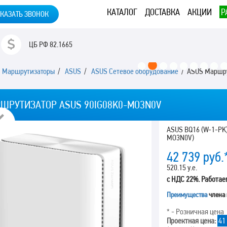
КАТАЛОГ
ДОСТАВКА
АКЦИИ
Р
КАЗАТЬ ЗВОНОК
ЦБ РФ
82.1665
/
Маршрутизаторы
/
ASUS
/
ASUS Сетевое оборудование
/ ASUS Маршр
ШРУТИЗАТОР ASUS 90IG08K0-MO3N0V
Previous
ASUS BQ16 (W-1-PK)
MO3N0V)
42 739
руб.
520.15 у.е.
с НДС 22%. Работае
Преимущества
члена
* - Розничная цена
Проектная цена:
41