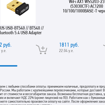
WiFi AX1 WS5203-23
(53030CTF) AC1200
10/100/1000BASE-T чер
US USB-BT540 // BT540 //
luetooth 5.4 USB Adapter
2 руб.
1811 руб.
 у.е.
22.04 у.е.
аем с любыми способами оплаты: принимаем наличные, предоплату и пред
 России. Мы работаем с крупнейшими перевозчиками, которые доставят В
ит от стоимости и весогабаритов заказа. Возможна бесплатная доставка,
лях и включают НДС 22% (кроме лицензий на ПО). Работаем как с бумажны
жете самостоятельно произвести оплату на сайте. После оформления зак