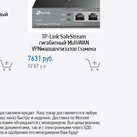
ный
TP-Link SafeStream
SNR
гигабитный MultiWAN
VPNмаршрутизатор (замена
TL-R605)
7631 руб.
2266 ру
92.87 у.е.
27.58 у.е.
оставляем кредит. Наш товар доставляется в любую
аш заказ быстро и надежно. Доставка по Москве
 условия обсуждаются с менеджером. Все цены указаны
ми документами, так и с электронными через ЭДО.
аза и одобрения его менеджером Вам будут