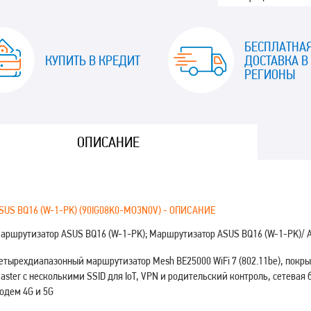
БЕСПЛАТНА
КУПИТЬ В КРЕДИТ
ДОСТАВКА В
РЕГИОНЫ
ОПИСАНИЕ
SUS BQ16 (W-1-PK) (90IG08K0-MO3N0V) - ОПИСАНИЕ
аршрутизатор ASUS BQ16 (W-1-PK); Маршрутизатор ASUS BQ16 (W-1-PK)/ 
етырехдиапазонный маршрутизатор Mesh BE25000 WiFi 7 (802.11be), покрыт
aster с несколькими SSID для IoT, VPN и родительский контроль, сетевая
одем 4G и 5G