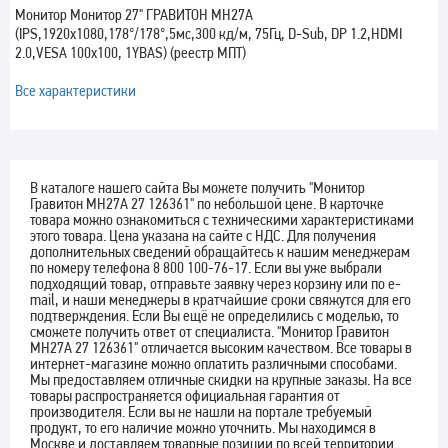
Монитор Монитор 27" ГРАВИТОН МН27А
(IPS,1920x1080,178°/178°,5мс,300 кд/м, 75Гц, D-Sub, DP 1.2,HDMI
2.0,VESA 100x100, 1YBAS) (реестр МПТ)
Все характеристики
В каталоге нашего сайта Вы можете получить "Монитор
Гравитон МН27А 27 126361" по небольшой цене. В карточке
товара можно ознакомиться с техническими характеристиками
этого товара. Цена указана на сайте с НДС. Для получения
дополнительных сведений обращайтесь к нашим менеджерам
по номеру телефона 8 800 100-76-17. Если вы уже выбрали
подходящий товар, отправьте заявку через корзину или по e-
mail, и наши менеджеры в кратчайшие сроки свяжутся для его
подтверждения. Если Вы ещё не определились с моделью, то
сможете получить ответ от специалиста. "Монитор Гравитон
МН27А 27 126361" отличается высоким качеством. Все товары в
интернет-магазине можно оплатить различными способами.
Мы предоставляем отличные скидки на крупные заказы. На все
товары распространяется официальная гарантия от
производителя. Если вы не нашли на портале требуемый
продукт, то его наличие можно уточнить. Мы находимся в
Москве и доставляем товарные позиции по всей территории