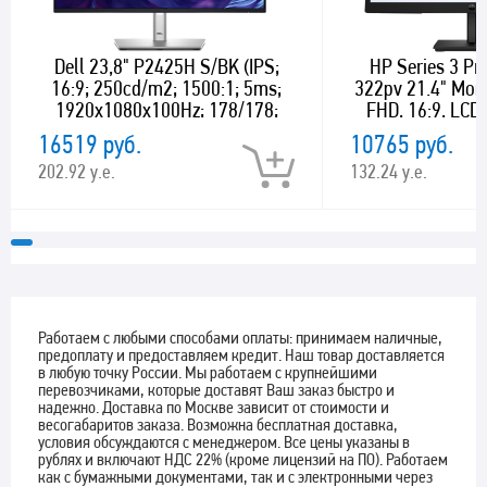
Dell 23,8" P2425H S/BK (IPS;
HP Series 3 Pro
16:9; 250cd/m2; 1500:1; 5ms;
322pv 21.4" Mon
1920x1080x100Hz; 178/178;
FHD, 16:9, LCD,
VGA; HDMI; DP; 5xUSB; HAS;
ms, 178°/178°,
16519 руб.
10765 руб.
Swiv; Tilt; Swiv; Pivot)
USB-C, 100 Hz
202.92 у.е.
132.24 у.е.
Работаем с любыми способами оплаты: принимаем наличные,
предоплату и предоставляем кредит. Наш товар доставляется
в любую точку России. Мы работаем с крупнейшими
перевозчиками, которые доставят Ваш заказ быстро и
надежно. Доставка по Москве зависит от стоимости и
весогабаритов заказа. Возможна бесплатная доставка,
условия обсуждаются с менеджером. Все цены указаны в
рублях и включают НДС 22% (кроме лицензий на ПО). Работаем
как с бумажными документами, так и с электронными через