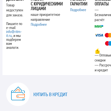
С ЮРИДИЧЕСКИМИ
ГАРАНТИИ
ОПЛАТЫ
Товар
ЛИЦАМИ
Подробнее
—
недоступен
наше приоритетное
Безналич
для заказа.
направление
расчёт
Пишите по
Подробнее
e-mail
info@ritm-
it.ru
, и мы
подберем
вам
аналоги.
— Оптовы
скидки
— Рассроч
и кредит
КУПИТЬ В КРЕДИТ