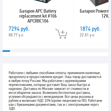
Батарея APC Battery
Батарея Powerm
replacement kit #106
12V/
APCRBC106
7294 руб.
1874 руб.
88.77 у.е.
22.81 у.е.
Работаем с любыми способами оплаты: принимаем наличные,
предоплату и предоставляем кредит. Наш товар доставляется
в любую точку России. Мы работаем с крупнейшими
перевозчиками, которые доставят Ваш заказ быстро и
надежно. Доставка по Москве зависит от стоимости и
весогабаритов заказа. Возможна бесплатная доставка,
условия обсуждаются с менеджером. Все цены указаны в
рублях и включают НДС 22% (кроме лицензий на ПО). Работаем
как с бумажными документами, так и с электронными через
ЭДО.