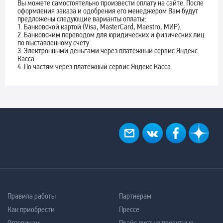
Вы можете самостоятельно произвести оплату на сайте. После
оформления заказа и одобрения его менеджером Вам будут
предложены следующие варианты оплаты:
1. Банковской картой (Visa, MasterCard, Maestro, МИР).
2. Банковским переводом для юридических и физических лиц
по выставленному счету.
3. Электронными деньгами через платёжный сервис Яндекс
Касса.
4. По частям через платёжный сервис Яндекс Касса.
Правила работы
Партнерам
Как приобрести
Прессе
Оптовикам
Прайс лист на проектные