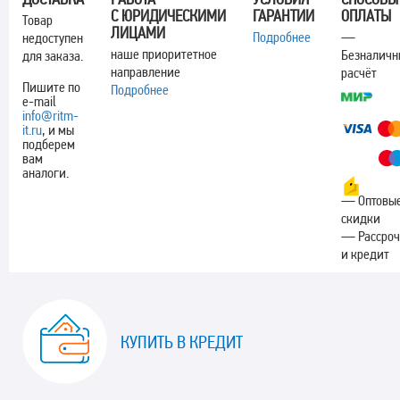
С ЮРИДИЧЕСКИМИ
ГАРАНТИИ
ОПЛАТЫ
Товар
ЛИЦАМИ
Подробнее
—
недоступен
наше приоритетное
Безналич
для заказа.
направление
расчёт
Пишите по
Подробнее
e-mail
info@ritm-
it.ru
, и мы
подберем
вам
аналоги.
— Оптовы
скидки
— Рассроч
и кредит
КУПИТЬ В КРЕДИТ