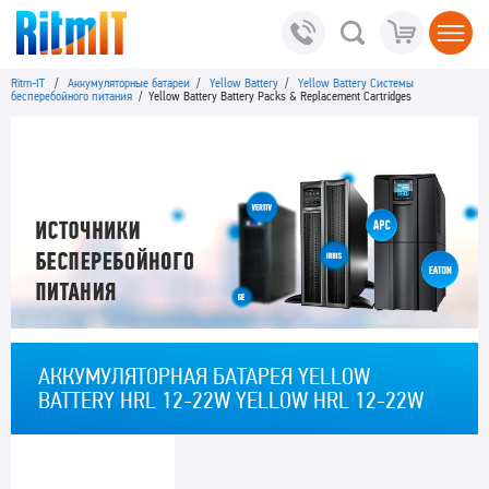
Ritm-IT
/
Аккумуляторные батареи
/
Yellow Battery
/
Yellow Battery Системы
бесперебойного питания
/ Yellow Battery Battery Packs & Replacement Cartridges
АККУМУЛЯТОРНАЯ БАТАРЕЯ YELLOW
BATTERY HRL 12-22W YELLOW HRL 12-22W