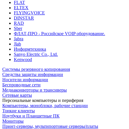
FLAT
ELTEX
FLYINGVOICE
DINSTAR
RAD
Sber
ФЛАТ-ПРО - Российское VOIP оборудование.
Jabra
Jlab
Информтехника
Sanyo Electric Co., Ltd.
Kenwood
Системы резервного копирования
Средства защиты информации
Носители информации
Беспроводные сети
Медиаконверторы и трансиверы
Сетевые карты
Персональные компьютеры и периферия
Компьютеры, моноблоки, рабочие станции
Тонкие клиенты
Ноутбуки и Планшетные ПК
Мониторы
Принт-серверы, мультипортовые серверы/платы