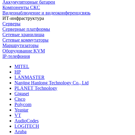
Аккумуляторные батареи
Компоненты СКС
Видеонаблюдение и видеоконференцсвязь
ИТ-инфраструктура
Серверы
Серверные платформы
Сетевые хранилища
Сетевые коммутаторы
Маршрутизаторы
Оборудование KVM
IP-телефония
MITEL
HP
LANMASTER
Nanjing Hanlong Technology Co., Ltd
PLANET Technology
Gigaset
Cisco
Polycom
Yeastar
VT
AudioCodes
LOGITECH
Aruba