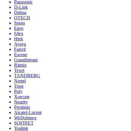
Panasonic
D-Link
Dahua
QTECH
Snom
Epos
Silex
Htek
Avaya
Fanvil
Escene
Grandstream
Ritmix
Texet
TANDBERG
Nortel
Trust
Poly
Xorcom
Nearity
Prestigio
Alcatel-Lucent
WeDoInnov
SOFINET
Yealink