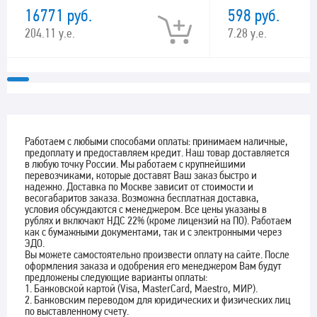
16771 руб.
598 руб.
204.11 у.е.
7.28 у.е.
Работаем с любыми способами оплаты: принимаем наличные,
предоплату и предоставляем кредит. Наш товар доставляется
в любую точку России. Мы работаем с крупнейшими
перевозчиками, которые доставят Ваш заказ быстро и
надежно. Доставка по Москве зависит от стоимости и
весогабаритов заказа. Возможна бесплатная доставка,
условия обсуждаются с менеджером. Все цены указаны в
рублях и включают НДС 22% (кроме лицензий на ПО). Работаем
как с бумажными документами, так и с электронными через
ЭДО.
Вы можете самостоятельно произвести оплату на сайте. После
оформления заказа и одобрения его менеджером Вам будут
предложены следующие варианты оплаты:
1. Банковской картой (Visa, MasterCard, Maestro, МИР).
2. Банковским переводом для юридических и физических лиц
по выставленному счету.