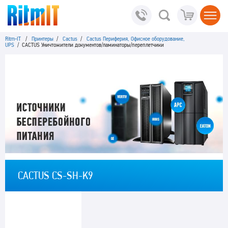
Ritm-IT
/
Принтеры
/
Cactus
/
Cactus Периферия, Офисное оборудование,
UPS
/ CACTUS Уничтожители документов/ламинаторы/переплетчики
CACTUS CS-SH-K9