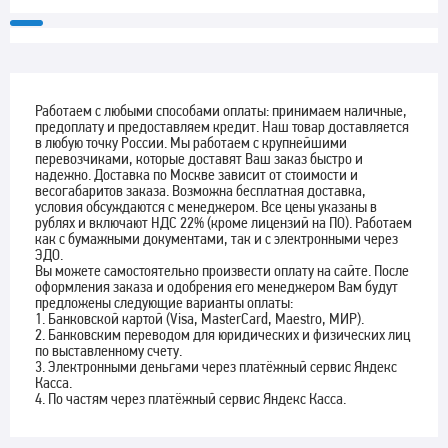
Работаем с любыми способами оплаты: принимаем наличные,
предоплату и предоставляем кредит. Наш товар доставляется
в любую точку России. Мы работаем с крупнейшими
перевозчиками, которые доставят Ваш заказ быстро и
надежно. Доставка по Москве зависит от стоимости и
весогабаритов заказа. Возможна бесплатная доставка,
условия обсуждаются с менеджером. Все цены указаны в
рублях и включают НДС 22% (кроме лицензий на ПО). Работаем
как с бумажными документами, так и с электронными через
ЭДО.
Вы можете самостоятельно произвести оплату на сайте. После
оформления заказа и одобрения его менеджером Вам будут
предложены следующие варианты оплаты:
1. Банковской картой (Visa, MasterCard, Maestro, МИР).
2. Банковским переводом для юридических и физических лиц
по выставленному счету.
3. Электронными деньгами через платёжный сервис Яндекс
Касса.
4. По частям через платёжный сервис Яндекс Касса.