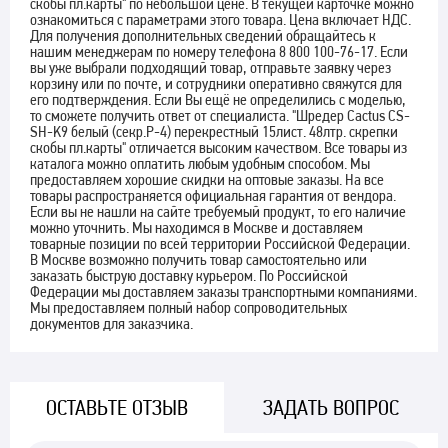
скобы пл.карты" по небольшой цене. В текущей карточке можно
ознакомиться с параметрами этого товара. Цена включает НДС.
Для получения дополнительных сведений обращайтесь к
нашим менеджерам по номеру телефона 8 800 100-76-17. Если
вы уже выбрали подходящий товар, отправьте заявку через
корзину или по почте, и сотрудники оперативно свяжутся для
его подтверждения. Если Вы ещё не определились с моделью,
то сможете получить ответ от специалиста. "Шредер Cactus CS-
SH-K9 белый (секр.P-4) перекрестный 15лист. 48лтр. скрепки
скобы пл.карты" отличается высоким качеством. Все товары из
каталога можно оплатить любым удобным способом. Мы
предоставляем хорошие скидки на оптовые заказы. На все
товары распространяется официальная гарантия от вендора.
Если вы не нашли на сайте требуемый продукт, то его наличие
можно уточнить. Мы находимся в Москве и доставляем
товарные позиции по всей территории Российской Федерации.
В Москве возможно получить товар самостоятельно или
заказать быструю доставку курьером. По Российской
Федерации мы доставляем заказы транспортными компаниями.
Мы предоставляем полный набор сопроводительных
документов для заказчика.
ОСТАВЬТЕ ОТЗЫВ
ЗАДАТЬ ВОПРОС