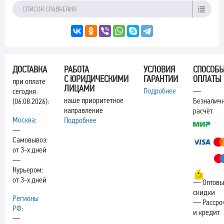
СПИСОК СРАВНЕНИЯ
ДОСТАВКА
РАБОТА
УСЛОВИЯ
СПОСОБ
С ЮРИДИЧЕСКИМИ
ГАРАНТИИ
ОПЛАТЫ
при оплате
ЛИЦАМИ
Подробнее
—
сегодня
наше приоритетное
Безналич
(06.08.2026):
направление
расчёт
Москва
:
Подробнее
—
Самовывоз:
от 3-х дней
—
Курьером:
от 3-х дней
— Оптовы
скидки
Регионы
— Рассро
РФ
:
и кредит
—