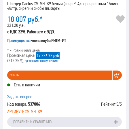
Шредер Cactus CS-SH-K9 белый (секр.P-4) перекрестный 15лист.
48лтр. скрепки скобы пл.карты
18 007
руб.*
221.20 у.е.
с НДС 22%. Работаем с ЭДО.
Преимущества
члена клуба РИТМ-ИТ
* - Розничная цена
Проектная цена:
17 286.72 руб
(212.35 $),
условия получения
.
КУПИТЬ
Есть в наличии
Задать вопрос
Код товара:
537886
Рейтинг
5
/5
АРТИКУЛ:
CS-SH-K9
ДОБАВИТЬ К СРАВНЕНИЮ