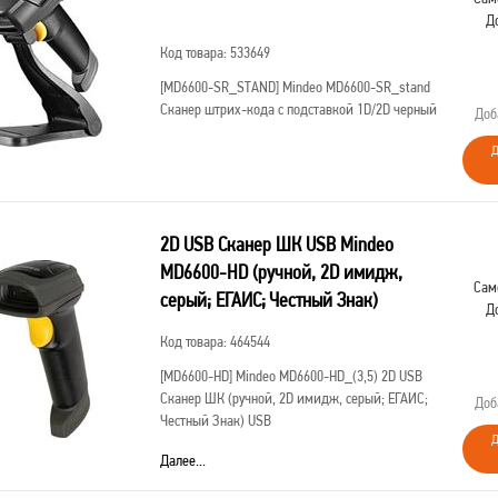
Д
Код товара: 533649
[MD6600-SR_STAND]
Mindeo MD6600-SR_stand
Сканер штрих-кода с подставкой 1D/2D черный
Доб
Д
2D USB Сканер ШК USB Mindeo
MD6600-HD (ручной, 2D имидж,
Сам
серый; ЕГАИС; Честный Знак)
Д
Код товара: 464544
[MD6600-HD]
Mindeo MD6600-HD_(3,5) 2D USB
Сканер ШК (ручной, 2D имидж, серый; ЕГАИС;
Доб
Честный Знак) USB
Д
Далее...