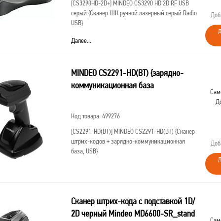
[CS3290HD-2D+]
MINDEO CS3290 HD 2D RF USB
серый {Сканер ШК ручной лазерный серый Radio
Доб
USB}
Д
Далее...
MINDEO CS2291-HD(BT) {зарядно-
коммуникационная база
Сам
Д
Код товара: 499276
[CS2291-HD(BT)]
MINDEO CS2291-HD(BT) {Сканер
штрих-кодов + зарядно-коммуникационная
Доб
база, USB}
Д
Сканер штрих-кода с подставкой 1D/
2D черный Mindeo MD6600-SR_stand
Сам