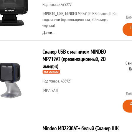
Код товара: 499277
[MP8610_USB]
MINDEO MP8610 USB Сканер ШК с
Доб
подставкой (презентационный, 2D имидж,
черный)
Д
Далее...
Сканер USB c магнитом MINDEO
MP719AT (презентационный, 2D
Сам
имидж)
Д
Код товара: 486921
[MP719AT]
Доб
Д
Mindeo MD2230AT+ белый {Сканер ШК