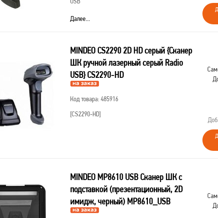
USB
Д
Далее...
MINDEO CS2290 2D HD серый {Сканер
ШК ручной лазерный серый Radio
Сам
USB} CS2290-HD
Д
Код товара: 485916
[CS2290-HD]
Доб
Д
MINDEO MP8610 USB Сканер ШК с
подставкой (презентационный, 2D
Сам
имидж, черный) MP8610_USB
Д