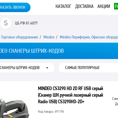
КАТАЛОГ
ДОСТАВКА
АКЦИИ
Р
КАЗАТЬ ЗВОНОК
ЦБ РФ
81.4077
/
Торговое оборудование
/
Mindeo
/
Mindeo Периферия, Офисное оборуд
DEO СКАНЕРЫ ШТРИХ-КОДОВ
 СКАНЕРЫ ШТРИХ-КОДОВ
MINDEO CS3290 HD 2D RF USB серый
{Сканер ШК ручной лазерный серый
Сам
Radio USB} CS3290HD-2D+
Д
Код товара: 491196