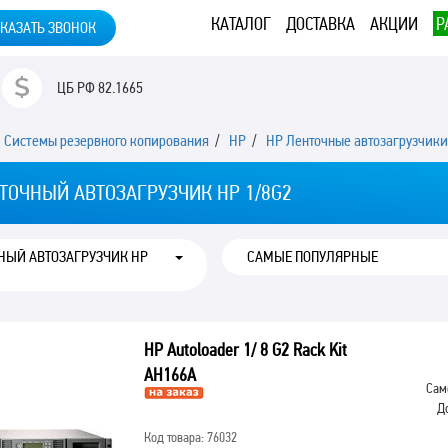
КАТАЛОГ
ДОСТАВКА
АКЦИИ
Р
КАЗАТЬ ЗВОНОК
ЦБ РФ
82.1665
/
Системы резервного копирования
/
HP
/
HP Ленточные автозагрузчик
ТОЧНЫЙ АВТОЗАГРУЗЧИК HP 1/8G2
НЫЙ АВТОЗАГРУЗЧИК HP
HP Autoloader 1/ 8 G2 Rack Kit
AH166A
Сам
Д
Код товара: 76032