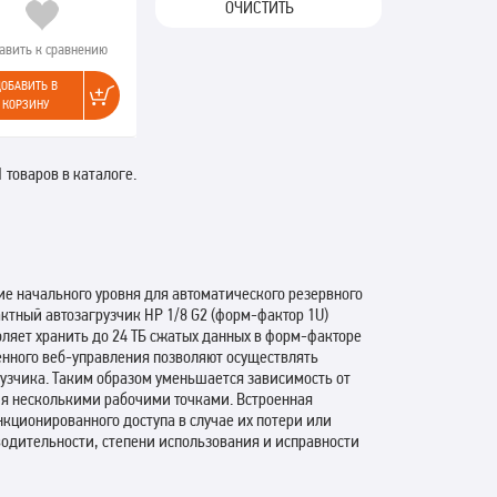
ОЧИСТИТЬ
авить к сравнению
ОБАВИТЬ В
КОРЗИНУ
1 товаров в каталоге.
ние начального уровня для автоматического резервного
ктный автозагрузчик HP 1/8 G2 (форм-фактор 1U)
оляет хранить до 24 ТБ сжатых данных в форм-факторе
енного веб-управления позволяют осуществлять
рузчика. Таким образом уменьшается зависимость от
ия несколькими рабочими точками. Встроенная
ционированного доступа в случае их потери или
водительности, степени использования и исправности