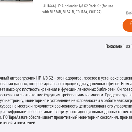
[AH166A]
HP Autoloader 1/8 G2 Rack Kit (for use
with BL536B, BL541B, C0H18A, C0H19A)
Доб
Д
Показано 1 из 
чный автозагрузчик HP 1/8 G2 – это недорогое, простое в установке реше
ования данных, которое идеально подходит для удаленных офисов. Компа
ает высокую плотность хранения и функции ленточных библиотек. Он позв
беспечивая соответствие будущим требованиям к емкости. Средства удал
ую настройку, мониторинг и устранение неисправностей в работе автозаг
сурсов на местах и появляется возможность централизованного управлен
ия шифрования обеспечивает защиту конфиденциальных данных от несанк
. ПО TapeAssure обеспечивает проактивный мониторинг состояния, произ
ителей и носителей.