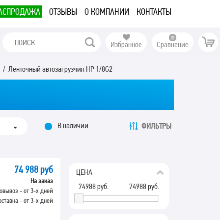
АСПРОДАЖА
ОТЗЫВЫ
О КОМПАНИИ
КОНТАКТЫ
Избранное
Сравнение
и
/ Ленточный автозагрузчик HP 1/8G2
В наличии
ФИЛЬТРЫ
74 988 руб
ЦЕНА
На заказ
74988
руб.
74988
руб.
овывоз - от 3-х дней
оставка - от 3-х дней