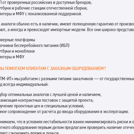
 от проверенных российских и доступных брендов;
тбуки и рабочие станции отечественной сборки;
интеры и МФУ с локализованной поддержкой.
аналоги обычно есть в наличии, имеют полноценную гарантию от произво
ают, а иногда и превосходят импортные модели. Все они широко представлен
рверные платформы
точники бесперебойного питания (ИБП)
утбуки и моноблоки
интеры и МФУ
МЫ ПОМОГАЕМ КЛИЕНТАМ С ЗАКАЗНЫМ ОБОРУДОВАНИЕМ?
ТМ-ИТ» мы работаем с разными типами заказчиков — от государственных
д всегда индивидуальный:
дбор оптимальных аналогов с лучшей ценой и наличием;
анизация контрактных поставок с защитой проекта;
учение проектных цен и специальных условий;
ное сопровождение от расчёта до ввода оборудования в эксплуатацию.
нимаем, что в условиях нестабильности важно минимизировать риски и о
тного оборудования первым делом предлагаем проверить наличие отече
ляет сэкономить время и деньги.