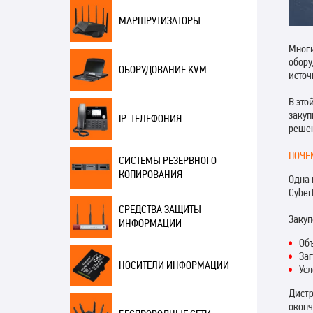
МАРШРУТИЗАТОРЫ
Многи
обору
ОБОРУДОВАНИЕ KVM
источ
В это
закуп
IP-ТЕЛЕФОНИЯ
решен
ПОЧЕ
СИСТЕМЫ РЕЗЕРВНОГО
КОПИРОВАНИЯ
Одна 
Cyber
СРЕДСТВА ЗАЩИТЫ
Закуп
ИНФОРМАЦИИ
Объ
За
НОСИТЕЛИ ИНФОРМАЦИИ
Усл
Дистр
оконч