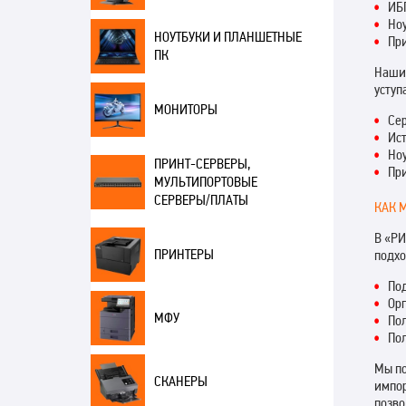
ИБП
Ноу
НОУТБУКИ И ПЛАНШЕТНЫЕ
Пр
ПК
Наши 
уступ
МОНИТОРЫ
Се
Ис
Но
ПРИНТ-СЕРВЕРЫ,
Пр
МУЛЬТИПОРТОВЫЕ
СЕРВЕРЫ/ПЛАТЫ
КАК 
В «РИ
ПРИНТЕРЫ
подхо
По
Орг
МФУ
Пол
Пол
Мы по
СКАНЕРЫ
импор
позво