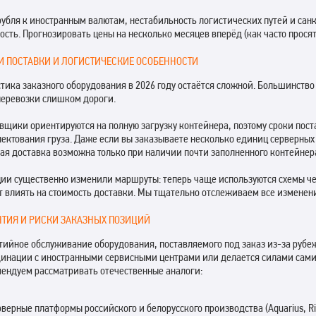
рубля к иностранным валютам, нестабильность логистических путей и са
ость. Прогнозировать цены на несколько месяцев вперёд (как часто прос
И ПОСТАВКИ И ЛОГИСТИЧЕСКИЕ ОСОБЕННОСТИ
тика заказного оборудования в 2026 году остаётся сложной. Большинст
еревозки слишком дороги.
вщики ориентируются на полную загрузку контейнера, поэтому сроки поста
ектования груза. Даже если вы заказываете несколько единиц серверных
ая доставка возможна только при наличии почти заполненного контейнер
ии существенно изменили маршруты: теперь чаще используются схемы че
 влиять на стоимость доставки. Мы тщательно отслеживаем все изменен
НТИЯ И РИСКИ ЗАКАЗНЫХ ПОЗИЦИЙ
тийное обслуживание оборудования, поставляемого под заказ из-за рубеж
инации с иностранными сервисными центрами или делается силами сами
ендуем рассматривать отечественные аналоги:
верные платформы российского и белорусского производства (Aquarius, Riko