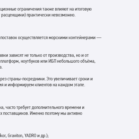
нкционные ограничения также влияют на итоговую
ят расценщики) практически невозможно.
во поставок осуществляется морскими контейнерами —
вки зависят не только от производства, но и от
 платформ, ноутбуков или ИБП небольшого объёма,
а.
рез страны-посредники. Это увеличивает сроки и
ия и информируем клиентов на каждом этапе.
а, часто требует дополнительного времени и
х поставщиков. Именно поэтому мы активно
r, Graviton, YADRO и др.);