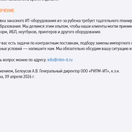
ЮЧЕНИЕ
вка заказного ИТ-оборудования из-за рубежа требует тщательного плани
бразования. Мы делимся этим опытом, чтобы наши клиенты могли прини
орм, ИБП, ноутбуков, принтеров и другого оборудования.
у вас есть задачи по контрактным поставкам, подбору замены импортного
ных условий — напишите нам. Мы обязательно обсудим вашу ситуацию 
ь вопрос можно по адресу:
info@ritm-it.ru
жением, Белоусов А.В. Генеральный директор ООО «РИТМ-ИТ», к.э.н.
а, 09 апреля 2026 г.