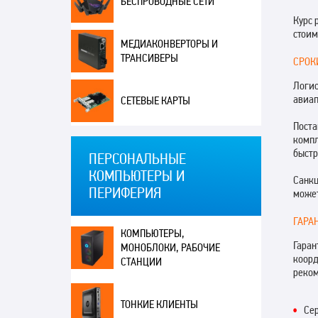
БЕСПРОВОДНЫЕ СЕТИ
Курс 
стоим
МЕДИАКОНВЕРТОРЫ И
ТРАНСИВЕРЫ
СРОК
Логис
авиап
СЕТЕВЫЕ КАРТЫ
Поста
компл
быстр
ПЕРСОНАЛЬНЫЕ
КОМПЬЮТЕРЫ И
Санкц
ПЕРИФЕРИЯ
может
ГАРА
КОМПЬЮТЕРЫ,
Гаран
МОНОБЛОКИ, РАБОЧИЕ
коорд
СТАНЦИИ
реком
ТОНКИЕ КЛИЕНТЫ
Сер