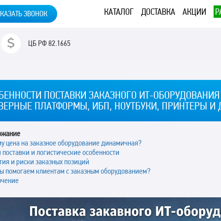
КАТАЛОГ
ДОСТАВКА
АКЦИИ
Р
КАЗАТЬ ЗВОНОК
ЦБ РФ
82.1665
БЕННОСТИ ПОСТАВКИ ЗАКАЗНОГО ИТ-ОБОРУДОВАНИЯ 
ВЕРНЫЕ ПЛАТФОРМЫ, ИБП, НОУТБУКИ, ПРИНТЕРЫ И
ржание
у цена на заказное оборудование динамичная?
 поставки и логистические особенности
тия и риски заказных позиций
ы помогаем клиентам с заказным оборудованием?
ючение