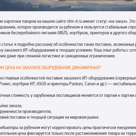
е карточки товаров на нашем сайте ritm-it.ru имеют статус «на заказ». Э
дования, которое производится за рубежом и пользуется стабильным спр
ников бесперебойного питания (ИБП), ноутбуков, принтеров и другого обо
й статье я подробно расскажу об особенностях таких поставок, возможны
ку заказного ИТ-оборудования в текущих условиях. Наш опыт работы с с
ия даже при сложной логистике и санкционных ограничениях.
МУ ЦЕНА НА ЗАКАЗНОЕ ОБОРУДОВАНИЕ ДИНАМИЧНАЯ?
из главных особенностей поставки заказного ИТ-оборудования (серверные
Power, ноутбуки HP, ASUS и принтеры Pantum, Canon и др.) — нестабильно
очная стоимость у зарубежных поставщиков меняется от партии к партии и
ёма заказа;
груженности производителя;
овий поставок и текущей ситуации на мировом рынке.
ибьюторы за рубежом могут корректировать цены практически ежедневно
ательная цена фиксируется только после растаможивания товара на терр