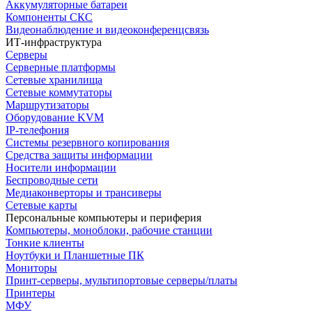
Аккумуляторные батареи
Компоненты СКС
Видеонаблюдение и видеоконференцсвязь
ИТ-инфраструктура
Серверы
Серверные платформы
Сетевые хранилища
Сетевые коммутаторы
Маршрутизаторы
Оборудование KVM
IP-телефония
Системы резервного копирования
Средства защиты информации
Носители информации
Беспроводные сети
Медиаконверторы и трансиверы
Сетевые карты
Персональные компьютеры и периферия
Компьютеры, моноблоки, рабочие станции
Тонкие клиенты
Ноутбуки и Планшетные ПК
Мониторы
Принт-серверы, мультипортовые серверы/платы
Принтеры
МФУ