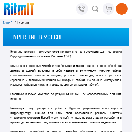
Ritm-IT
/ Hyperline
HYPERLINE В МОСКВЕ
Hyperline является производителем полного спектра продукции для построения
Структурированной Кабельной Системы (СКС)
Комплексные решения Hyperline для больших и малых офисов, центров обработки
данных и зданий включают в себя медные и волоконно-оптические кабели,
коммутационные панели и модули, розетки, патч-корды, кроссы, разъемы,
серверные и телекоммуникационные шкафы и стойки, монтажные инструменты,
маркеры, кабельные стяжки и средства для организации кабелей.
Стабильно высокое качество по разумным ценам - основополагающий принцип
Hyperline.
Благодаря этому принципу потребитель Hyperline рационально инвестирует в
инфраструктуру, снижая при этом свои оперативные расходы. Система
управления качеством Hyperline это полный контроль на всех стадиях разработки и
производства, начиная с подготовки сырья и заканчивая готовыми изделиями.
Программа гарантийной поддержки Hyperline обеспечивает уверенность в