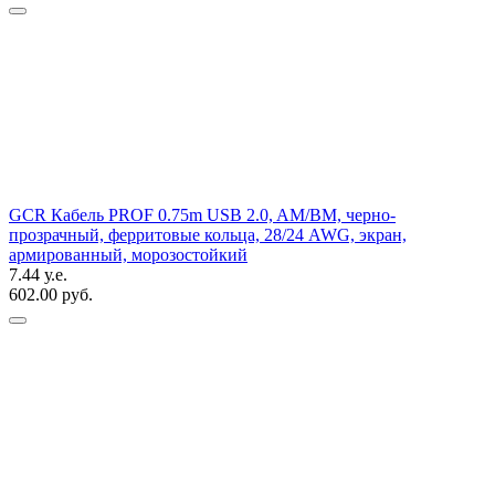
GCR Кабель PROF 0.75m USB 2.0, AM/BM, черно-
прозрачный, ферритовые кольца, 28/24 AWG, экран,
армированный, морозостойкий
7.44 у.е.
602.00 руб.