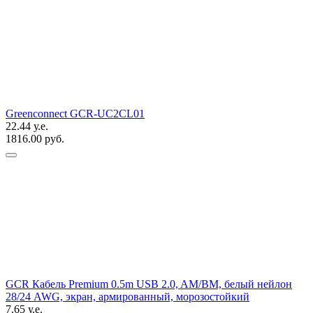
Greenconnect GCR-UC2CL01
22.44 у.е.
1816.00 руб.
GCR Кабель Premium 0.5m USB 2.0, AM/BM, белый нейлон
28/24 AWG, экран, армированный, морозостойкий
7.65 у.е.