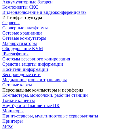
Аккумуляторные батареи
Компоненты СКС
Видеонаблюдение и видеоконференцсвязь
ИТ-инфраструктура
Серверы
Серверные платформы
Сетевые хранилища
Сетевые коммутаторы
Маршрутизаторы
Оборудование KVM
IP-телефония
Системы резервного копирования
Средства защиты информации
Носители информации
Беспроводные сети
Медиаконверторы и трансиверы
Сетевые карты
Персональные компьютеры и периферия
Компьютеры, моноблоки, рабочие станции
Тонкие клиенты
Ноутбуки и Планшетные ПК
Мониторы
Принт-серверы, мультипортовые серверы/платы
Принтеры
МФУ