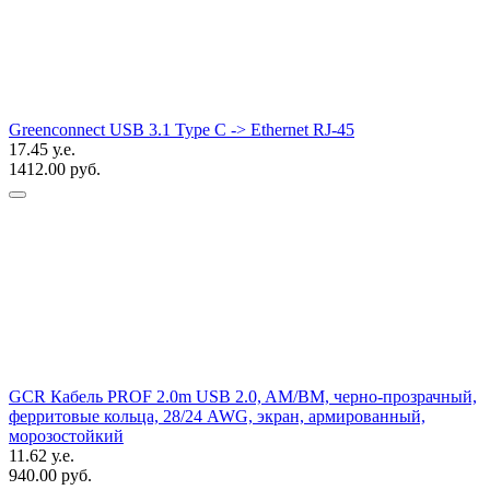
Greenconnect USB 3.1 Type C -> Ethernet RJ-45
17.45 у.е.
1412.00 руб.
GCR Кабель PROF 2.0m USB 2.0, AM/BM, черно-прозрачный,
ферритовые кольца, 28/24 AWG, экран, армированный,
морозостойкий
11.62 у.е.
940.00 руб.