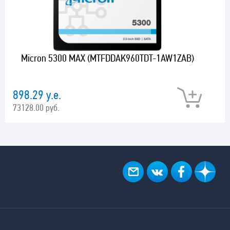
Micron 5300 MAX (MTFDDAK960TDT-1AW1ZAB)
898.29 у.е.
73128.00 руб.