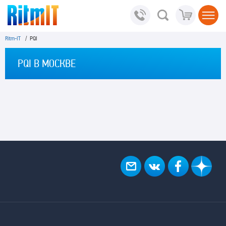
Ritm-IT
/ PQI
PQI В МОСКВЕ