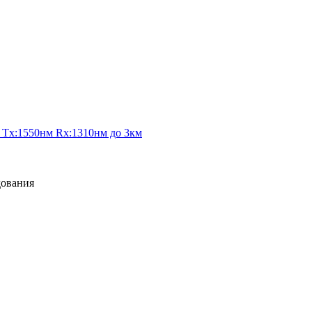
 Tx:1550нм Rx:1310нм до 3км
дования