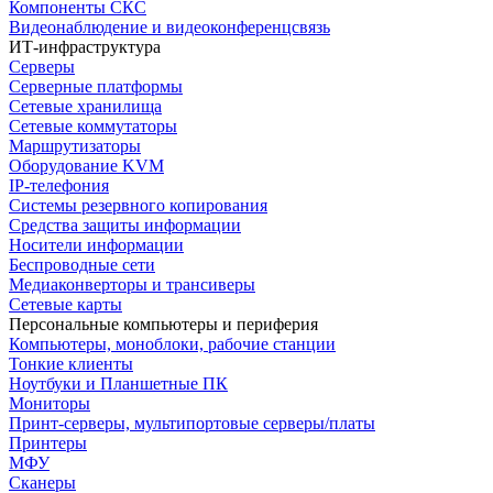
Компоненты СКС
Видеонаблюдение и видеоконференцсвязь
ИТ-инфраструктура
Серверы
Серверные платформы
Сетевые хранилища
Сетевые коммутаторы
Маршрутизаторы
Оборудование KVM
IP-телефония
Системы резервного копирования
Средства защиты информации
Носители информации
Беспроводные сети
Медиаконверторы и трансиверы
Сетевые карты
Персональные компьютеры и периферия
Компьютеры, моноблоки, рабочие станции
Тонкие клиенты
Ноутбуки и Планшетные ПК
Мониторы
Принт-серверы, мультипортовые серверы/платы
Принтеры
МФУ
Сканеры