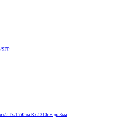
5/SFP
т/с Tx:1550нм Rx:1310нм до 3км