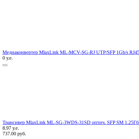
Медиаконвертер MlaxLink ML-MCV-SG-RJ UTP/SFP 1Gb/s RJ4
0 у.е.
Трансивер MlaxLink ML-SG-3WDS-31SD оптич. SFP SM 1.25Гби
8.97 у.е.
737.00 руб.