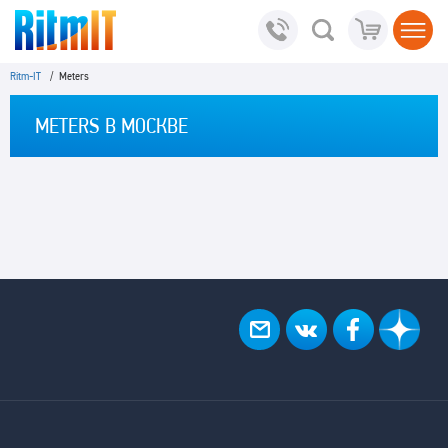
Ritm-IT
/ Meters
METERS В МОСКВЕ